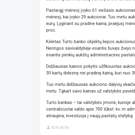
Pastarąjį mėnesį įvyko 61 viešasis aukcionas 
mėnesį, kai įvyko 29 aukcionai. Tuo metu auk
eurų. Lyginant su pradine kaina, praėjusį mėne
proc.
Keletas Turto banko objektų liepos aukcionuo
Neringos savivaldybėje esantis buvęs žvejo n
esantis penkių aukštų administracinis pastat
Didžiausias kainos pokytis užfiksuotas aukci
30 kartų didesnę nei pradinę kainą, kuri nuo 3
Tuo metu didžiausias aukciono dalyvių skaiči
metu. Tąkart savo kainas už valstybės paveldė
Turto bankas – tai valstybės įmonė, kurioje a
centralizuotai valdo apie 700 tūkst. kv. m adm
atnaujina, investuoja į naujų pastatų statybą.
person
ELTA (ELTA)