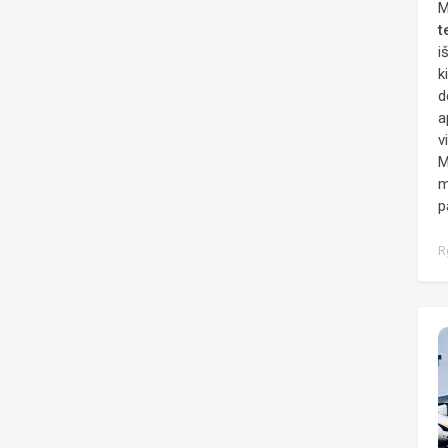
M
t
i
k
d
a
v
M
m
p
R