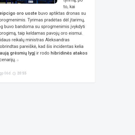
tyrimą, po
to, kai
eipcigo oro uoste
buvo aptiktas dronas su
progmenimis. Tyrimas pradėtas dėl įtarimų,
og buvo bandoma su sprogmenimis įvykdyti
progimą, taip keldamas pavojų oro eismui.
idaus reikalų ministras Aleksandras
obrindtas pareiškė, kad šis incidentas kelia
aują grėsmių lygį
ir rodo
hibridinės atakos
cenarijų.
arrow_forward
gp 06d.
20:55
access_time
a
Taisyklės