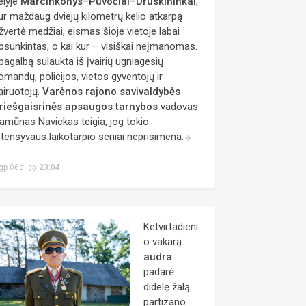
elyje
Marcinkonys–Puvočiai–Druskininkai
,
ur maždaug dviejų kilometrų kelio atkarpą
žvertė medžiai, eismas šioje vietoje labai
psunkintas, o kai kur – visiškai neįmanomas.
 pagalbą sulaukta iš įvairių ugniagesių
omandų, policijos, vietos gyventojų ir
airuotojų.
Varėnos rajono savivaldybės
riešgaisrinės apsaugos tarnybos
vadovas
amūnas Navickas teigia, jog tokio
ntensyvaus laikotarpio seniai neprisimena.
arrow_forward
gp 06d.
23:04
access_time
Ketvirtadieni
o vakarą
audra
padarė
didelę žalą
partizano