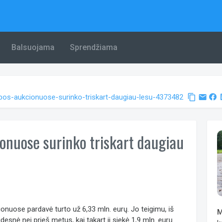
Balsuojama
Sprendžiama
liepos-aukcionuose-surinko-triskart-daugiau-lesu-4373482
content_copy
email
ionuose surinko triskart daugiau
onuose pardavė turto už 6,33 mln. eurų. Jo teigimu, iš
M
esnė nei prieš metus, kai tąkart ji siekė 1,9 mln. eurų.