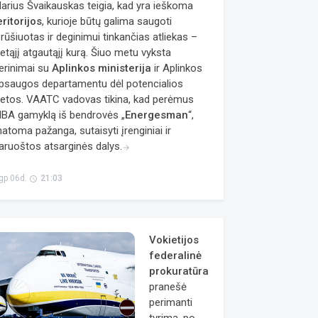
arius Švaikauskas teigia, kad yra ieškoma
eritorijos
, kurioje būtų galima saugoti
šrūšiuotas ir deginimui tinkančias atliekas –
ietąjį atgautąjį kurą. Šiuo metu vyksta
erinimai su
Aplinkos ministerija
ir Aplinkos
psaugos departamentu dėl potencialios
ietos. VAATC vadovas tikina, kad perėmus
BA gamyklą iš bendrovės „
Energesman
“,
atoma pažanga, sutaisyti įrenginiai ir
aruoštos atsarginės dalys.
arrow_forward
gp 06d.
21:03
access_time
Vokietijos
federalinė
prokuratūra
pranešė
perimanti