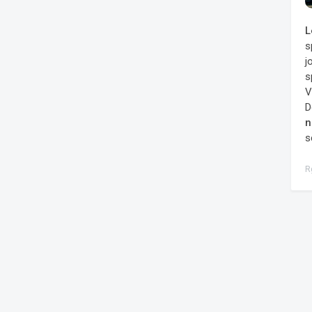
L
s
j
s
V
D
n
s
R
urnalistiniai tyrimai
Balsavimai
Projektai
JegaGPT
Privatumo politik