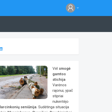
Vėl
smogė
gamtos
stichija
Varėnos
rajonui, ypač
stipriai
nukentėjo
arcinkonių seniūnija
. Sudėtinga situacija