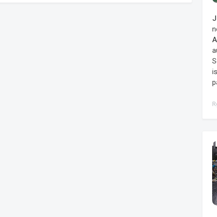
J
n
A
a
S
i
p
R