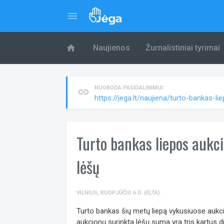
menu
home
Naujienos
Žurnalistiniai tyrimai
NUORODA PASIDALINIMUI:
link
https://jega.lt/naujiena/turto-bankas-
Turto bankas liepos aukc
lėšų
VILNIUS, RUGPJŪČIO 6 D. (ELTA).
Turto bankas šių metų liepą vykusiuose aukci
aukcionų surinkta lėšų suma yra tris kartus did