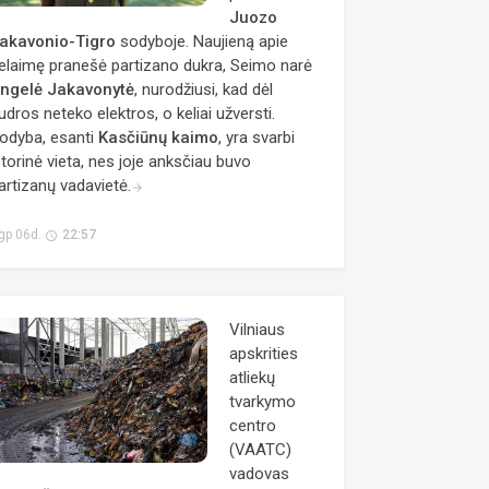
Juozo
akavonio-Tigro
sodyboje. Naujieną apie
elaimę pranešė partizano dukra, Seimo narė
ngelė Jakavonytė
, nurodžiusi, kad dėl
udros neteko elektros, o keliai užversti.
odyba, esanti
Kasčiūnų kaimo
, yra svarbi
storinė vieta, nes joje anksčiau buvo
artizanų vadavietė.
arrow_forward
gp 06d.
22:57
access_time
Vilniaus
apskrities
atliekų
tvarkymo
centro
(VAATC)
vadovas