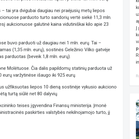
k
k
– tai yra dvigubai daugiau nei praėjusių metų liepos
u
cionuose parduoto turto sandorių vertė siekė 11,3 mln.
a
sį aukcionuose galutinė kaina vidutiniškai kilo apie 23
Į
k
v
se buvo parduoti už daugiau nei 1 mln. eurų. Tai –
p
amas (1,35 mln. eurų), sostinės Geležinio Vilko gatvėje
R
as parduotas (beveik 1,8 mln. eurų).
i
one Molėtuose. Čia dalis papildomų statinių parduota už
0 eurų varžytinėse išaugo iki 925 eurų.
R
us užfiksuotas liepos 10 dieną sostinėje vykusio aukciono
tą turtą siūlė net 80 dalyvių.
kcininko teises įgyvendina Finansų ministerija. Įmonė
inistracinės paskirties valstybės nekilnojamojo turto, jį