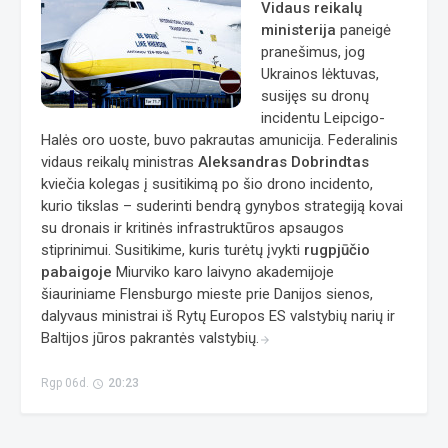
Vidaus reikalų
ministerija
paneigė
pranešimus, jog
Ukrainos lėktuvas,
susijęs su dronų
incidentu Leipcigo-
Halės oro uoste, buvo pakrautas amunicija. Federalinis
vidaus reikalų ministras
Aleksandras Dobrindtas
kviečia kolegas į susitikimą po šio drono incidento,
kurio tikslas – suderinti bendrą gynybos strategiją kovai
su dronais ir kritinės infrastruktūros apsaugos
stiprinimui. Susitikime, kuris turėtų įvykti
rugpjūčio
pabaigoje
Miurviko karo laivyno akademijoje
šiauriniame Flensburgo mieste prie Danijos sienos,
dalyvaus ministrai iš Rytų Europos ES valstybių narių ir
Baltijos jūros pakrantės valstybių.
arrow_forward
Rgp 06d.
20:23
access_time