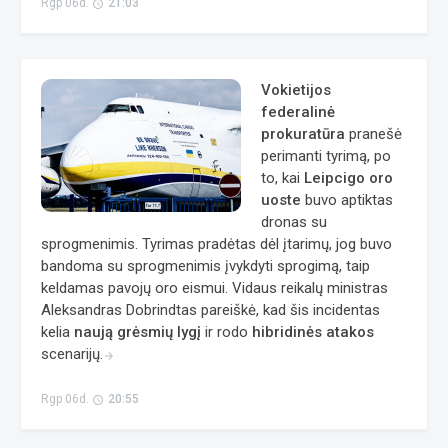
Rgp 06d.
21:03
access_time
Vokietijos
federalinė
prokuratūra
pranešė
perimanti tyrimą, po
to, kai
Leipcigo oro
uoste
buvo aptiktas
dronas su
sprogmenimis. Tyrimas pradėtas dėl įtarimų, jog buvo
bandoma su sprogmenimis įvykdyti sprogimą, taip
keldamas pavojų oro eismui. Vidaus reikalų ministras
Aleksandras Dobrindtas pareiškė, kad šis incidentas
kelia
naują grėsmių lygį
ir rodo
hibridinės atakos
scenarijų.
arrow_forward
Rgp 06d.
20:55
access_time