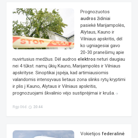
Prognozuotos
audros
židiniai
pasiekė Marijampolės,
Alytaus, Kauno ir
Vilniaus apskritis, dėl
ko ugniagesiai gavo
20-30 pranešimų apie
nuvirtusius medžius. Dėl audros
elektros
neturi daugiau
nei 4 tūkst. namų ūkių Kauno, Marijampolės ir Vilniaus
apskrityse. Sinoptikai įspėja, kad artimiausiomis
valandomis intensyvaus lietaus zona slinks rytų kryptimi
ir plis į Kauno, Alytaus ir Vilniaus apskritis,
prognozuojami škvalinio vėjo sustiprėjimai ir kruša.
arrow_forward
Rgp 06d.
20:44
access_time
Vokietijos
federalinė