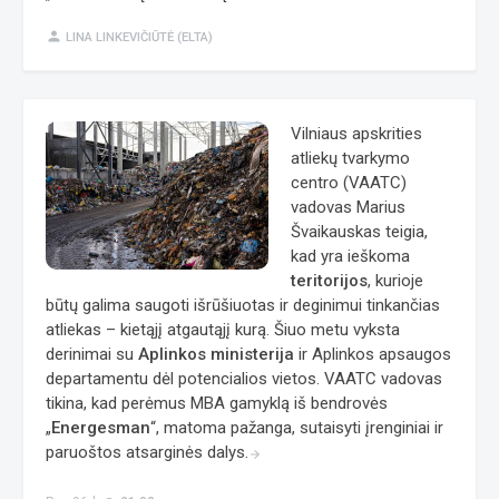
person
LINA LINKEVIČIŪTĖ (ELTA)
Vilniaus apskrities
atliekų tvarkymo
centro (VAATC)
vadovas Marius
Švaikauskas teigia,
kad yra ieškoma
teritorijos
, kurioje
būtų galima saugoti išrūšiuotas ir deginimui tinkančias
atliekas – kietąjį atgautąjį kurą. Šiuo metu vyksta
derinimai su
Aplinkos ministerija
ir Aplinkos apsaugos
departamentu dėl potencialios vietos. VAATC vadovas
tikina, kad perėmus MBA gamyklą iš bendrovės
„
Energesman
“, matoma pažanga, sutaisyti įrenginiai ir
paruoštos atsarginės dalys.
arrow_forward