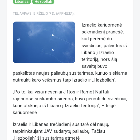
Libanas
Hezbollah
TEL AVIVAS, BIRŽELIO 7 D. (AFP-ELTA).
Izraelio kariuomenė
sekmadienį pranešė,
kad perėmė du
sviedinius, paleistus iš
Libano į Izraelio
teritoriją, nors šią
savaitę buvo
paskelbtas naujas paliaubų susitarimas, kuriuo siekiama
nutraukti karo veiksmus tarp Izraelio ir „Hezbollah“.
„Po to, kai visai neseniai Jiftos ir Ramot Naftali
rajonuose suskambo sirenos, buvo perimti du sviediniai,
kurie atskriejo iš Libano į Izraelio teritoriją“, – teigė
kariuomenė.
Izraelis ir Libanas trečiadienį susitarė dėl naujų,
tarpininkaujant JAV sudarytų paliaubų. Tačiau
„Hezbollah“ šį susitarimą atmetė.