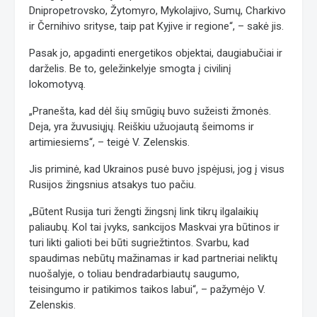
Dnipropetrovsko, Žytomyro, Mykolajivo, Sumų, Charkivo
ir Černihivo srityse, taip pat Kyjive ir regione“, – sakė jis.
Pasak jo, apgadinti energetikos objektai, daugiabučiai ir
darželis. Be to, geležinkelyje smogta į civilinį
lokomotyvą.
„Pranešta, kad dėl šių smūgių buvo sužeisti žmonės.
Deja, yra žuvusiųjų. Reiškiu užuojautą šeimoms ir
artimiesiems“, – teigė V. Zelenskis.
Jis priminė, kad Ukrainos pusė buvo įspėjusi, jog į visus
Rusijos žingsnius atsakys tuo pačiu.
„Būtent Rusija turi žengti žingsnį link tikrų ilgalaikių
paliaubų. Kol tai įvyks, sankcijos Maskvai yra būtinos ir
turi likti galioti bei būti sugriežtintos. Svarbu, kad
spaudimas nebūtų mažinamas ir kad partneriai neliktų
nuošalyje, o toliau bendradarbiautų saugumo,
teisingumo ir patikimos taikos labui“, – pažymėjo V.
Zelenskis.