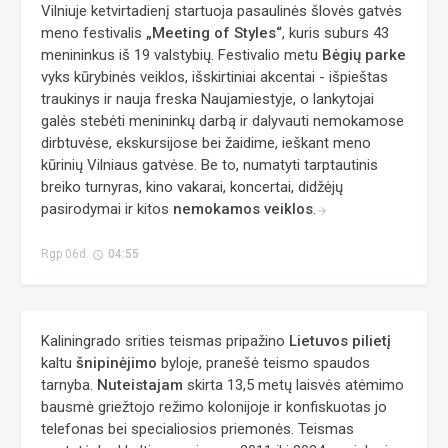
Vilniuje ketvirtadienį startuoja pasaulinės šlovės gatvės
meno festivalis
„Meeting of Styles“
, kuris suburs 43
menininkus iš 19 valstybių. Festivalio metu
Bėgių parke
vyks kūrybinės veiklos, išskirtiniai akcentai - išpieštas
traukinys ir nauja freska Naujamiestyje, o lankytojai
galės stebėti menininkų darbą ir dalyvauti nemokamose
dirbtuvėse, ekskursijose bei žaidime, ieškant meno
kūrinių Vilniaus gatvėse. Be to, numatyti tarptautinis
breiko turnyras, kino vakarai, koncertai, didžėjų
pasirodymai ir kitos
nemokamos veiklos
.
arrow_forward
Rgp 06d.
04:55
access_time
Kaliningrado srities teismas pripažino
Lietuvos pilietį
kaltu
šnipinėjimo
byloje, pranešė teismo spaudos
tarnyba.
Nuteistajam
skirta 13,5 metų laisvės atėmimo
bausmė griežtojo režimo kolonijoje ir konfiskuotas jo
telefonas bei specialiosios priemonės. Teismas