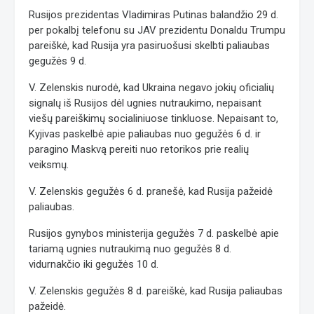
Rusijos prezidentas Vladimiras Putinas balandžio 29 d.
per pokalbį telefonu su JAV prezidentu Donaldu Trumpu
pareiškė, kad Rusija yra pasiruošusi skelbti paliaubas
gegužės 9 d.
V. Zelenskis nurodė, kad Ukraina negavo jokių oficialių
signalų iš Rusijos dėl ugnies nutraukimo, nepaisant
viešų pareiškimų socialiniuose tinkluose. Nepaisant to,
Kyjivas paskelbė apie paliaubas nuo gegužės 6 d. ir
paragino Maskvą pereiti nuo retorikos prie realių
veiksmų.
V. Zelenskis gegužės 6 d. pranešė, kad Rusija pažeidė
paliaubas.
Rusijos gynybos ministerija gegužės 7 d. paskelbė apie
tariamą ugnies nutraukimą nuo gegužės 8 d.
vidurnakčio iki gegužės 10 d.
V. Zelenskis gegužės 8 d. pareiškė, kad Rusija paliaubas
pažeidė.