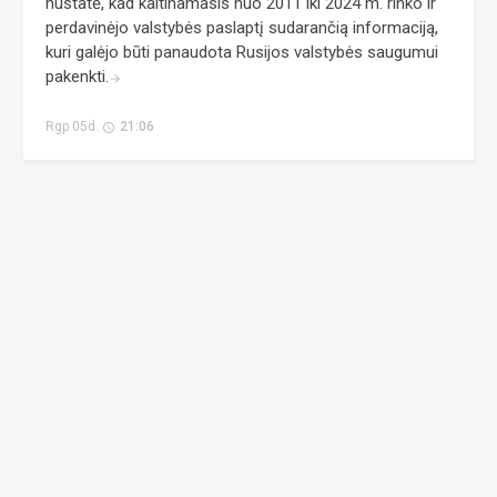
nustatė, kad kaltinamasis nuo 2011 iki 2024 m. rinko ir
perdavinėjo valstybės paslaptį sudarančią informaciją,
kuri galėjo būti panaudota Rusijos valstybės saugumui
pakenkti.
arrow_forward
Rgp 05d.
21:06
access_time