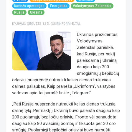
Karinės operacijos
Energetika
Volodymyras Zelenskis
Rusija
Ukraina
KYJIVAS, GEGUŽĖS 12 D. (UKRINFORM-ELTA).
Ukrainos prezidentas
Volodymyras
Zelenskis pareiškė,
kad Rusija, per naktį
paleisdama į Ukrainą
daugiau kaip 200
smogiamųjų bepiločių
orlaivių, nusprendė nutraukti kelias dienas trukusias
dalines paliaubas. Kaip praneša „Ukrinform“, valstybės
vadovas apie tai parašė tinkle „Telegram“.
„Pati Rusija nusprendė nutraukti kelias dienas trukusią
dalinę tylą. Per naktį į Ukrainą buvo paleista daugiau kaip
200 puolamųjų bepiločių orlaivių. Fronte vėl panaudota
daugiau kaip 80 aviacinių bombų ir fiksuota per 30 oro
smūgių. Puolamieji bepiločiai orlaiviai buvo numušti