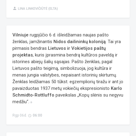
person
LINA LINKEVIČIŪTĖ (ELTA)
Vilniuje
rugpjūčio 6 d. išleidžiamas naujas pašto
ženklas, įamžinantis
Nidos dailininkų koloniją
. Tai yra
pirmasis bendras
Lietuvos ir Vokietijos paštų
projektas
, kuris įprasmina bendrą kultūros paveldą ir
istorines abiejų šalių sąsajas. Pašto ženklas, pagal
Lietuvos pašto teigimą, simbolizuoja, jog kultūra ir
menas jungia valstybes, nepaisant istorinių skirtumų.
Ženklas leidžiamas 50 tūkst. egzempliorių tiražu ir ant jo
pavaizduotas 1937 metų vokiečių ekspresionisto
Karlo
Schmidto-Rottluffo
paveikslas „Kopų slėnis su negyvu
medžiu“.
arrow_forward
Rgp 06d.
06:00
access_time