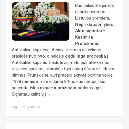
Bus palaidota pirmoji
nepriklausomos
Lietuvos premjerė,
Nepriklausomybės
Akto signatarė
Kazimira
Prunskienė
,
Antakalnio kapinėse. Atsisveikinimas su velione
prasidės nuo ryto, o baigsis
gedulinga procesija
į
Antakalnio kapines. Laidotuvių metu bus atliekamos
religinės apeigos, skambės trys salvių šūviai ir Lietuvos
himnas. Prunskienė, kuri pradėjo aktyvią politinę veiklą
1988 metais ir mirė eidama 84-uosius metus, bus
pagerbta tylos minute ir
amžinojo poilsio
atguls
Signatarų kalnelyje.
arrow_forward
Rgp 06d.
05:15
access_time