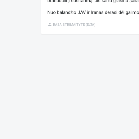
branduolinį susitarimą. Jis kartu grasina šalia
Nuo balandžio JAV ir Iranas derasi dėl galimo
person
RASA STRIMAITYTĖ (ELTA)