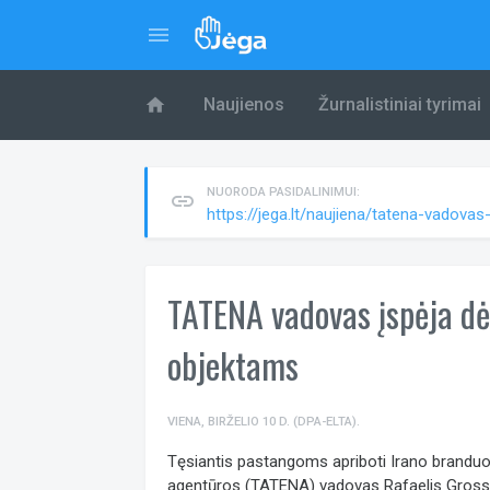
menu
home
Naujienos
Žurnalistiniai tyrimai
NUORODA PASIDALINIMUI:
link
https://jega.lt/naujiena/tatena-vadov
TATENA vadovas įspėja dė
objektams
VIENA, BIRŽELIO 10 D. (DPA-ELTA).
Tęsiantis pastangoms apriboti Irano branduo
agentūros (TATENA) vadovas Rafaelis Grossis 