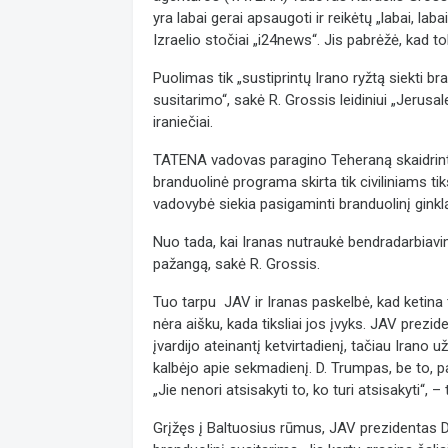
yra labai gerai apsaugoti ir reikėtų „labai, lab
Izraelio stočiai „i24news“. Jis pabrėžė, kad to
Puolimas tik „sustiprintų Irano ryžtą siekti br
susitarimo“, sakė R. Grossis leidiniui „Jerusa
iraniečiai.
TATENA vadovas paragino Teheraną skaidrinti
branduolinė programa skirta tik civiliniams t
vadovybė siekia pasigaminti branduolinį ginkl
Nuo tada, kai Iranas nutraukė bendradarbiav
pažangą, sakė R. Grossis.
Tuo tarpu JAV ir Iranas paskelbė, kad ketina
nėra aišku, kada tiksliai jos įvyks. JAV prez
įvardijo ateinantį ketvirtadienį, tačiau Irano
kalbėjo apie sekmadienį. D. Trumpas, be to, pa
„Jie nenori atsisakyti to, ko turi atsisakyti“, – t
Grįžęs į Baltuosius rūmus, JAV prezidentas 