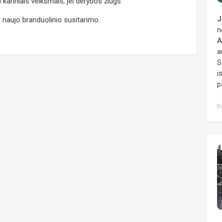
i kariniais veiksmais, jei derybos žlugs.
J
 naujo branduolinio susitarimo.
n
A
a
S
i
p
R