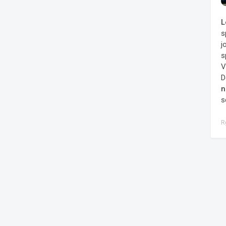
L
s
j
s
V
D
n
s
R
urnalistiniai tyrimai
Balsavimai
Projektai
JegaGPT
Privatumo politik