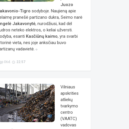
Juozo
akavonio-Tigro
sodyboje. Naujieną apie
elaimę pranešė partizano dukra, Seimo narė
ngelė Jakavonytė
, nurodžiusi, kad dėl
udros neteko elektros, o keliai užversti.
odyba, esanti
Kasčiūnų kaimo
, yra svarbi
storinė vieta, nes joje anksčiau buvo
artizanų vadavietė.
arrow_forward
gp 06d.
22:57
access_time
Vilniaus
apskrities
atliekų
tvarkymo
centro
(VAATC)
vadovas