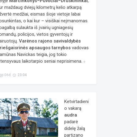
elyje
Marcinkonys–Puvočiai–Druskininkai
,
ur maždaug dviejų kilometrų kelio atkarpą
žvertė medžiai, eismas šioje vietoje labai
psunkintas, o kai kur – visiškai neįmanomas.
 pagalbą sulaukta iš įvairių ugniagesių
omandų, policijos, vietos gyventojų ir
airuotojų.
Varėnos rajono savivaldybės
riešgaisrinės apsaugos tarnybos
vadovas
amūnas Navickas teigia, jog tokio
ntensyvaus laikotarpio seniai neprisimena.
arrow_forward
gp 06d.
23:04
access_time
Ketvirtadieni
o vakarą
audra
padarė
didelę žalą
partizano