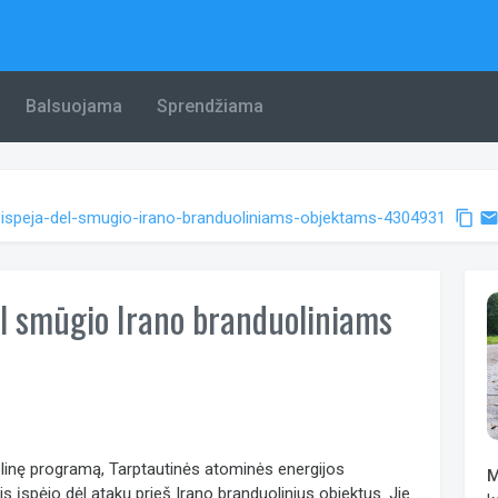
Balsuojama
Sprendžiama
as-ispeja-del-smugio-irano-branduoliniams-objektams-4304931
content_copy
emai
l smūgio Irano branduoliniams
linę programą, Tarptautinės atominės energijos
M
įspėjo dėl atakų prieš Irano branduolinius objektus. Jie