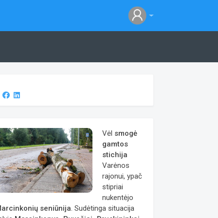
l
Vėl
smogė
gamtos
stichija
Varėnos
rajonui, ypač
stipriai
nukentėjo
arcinkonių seniūnija
. Sudėtinga situacija