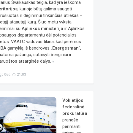
arius Švaikauskas teigia, kad yra ieškoma
eritorijos
, kurioje būtų galima saugoti
šrūšiuotas ir deginimui tinkančias atliekas –
ietąjį atgautąjį kurą. Šiuo metu vyksta
erinimai su
Aplinkos ministerija
ir Aplinkos
psaugos departamentu dėl potencialios
ietos. VAATC vadovas tikina, kad perėmus
BA gamyklą iš bendrovės „
Energesman
“,
atoma pažanga, sutaisyti įrenginiai ir
aruoštos atsarginės dalys.
arrow_forward
gp 06d.
21:03
access_time
Vokietijos
federalinė
prokuratūra
pranešė
perimanti