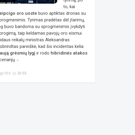
tyrimą, po
to, kai
eipcigo oro uoste
buvo aptiktas dronas su
progmenimis. Tyrimas pradėtas dėl įtarimų,
og buvo bandoma su sprogmenimis įvykdyti
progimą, taip keldamas pavojų oro eismui.
idaus reikalų ministras Aleksandras
obrindtas pareiškė, kad šis incidentas kelia
aują grėsmių lygį
ir rodo
hibridinės atakos
cenarijų.
arrow_forward
gp 06d.
20:55
access_time
a
Taisyklės