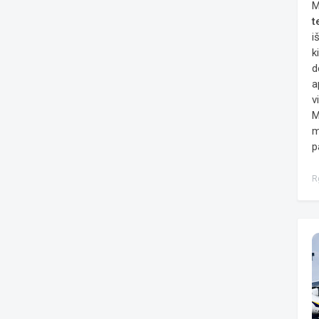
M
t
i
k
d
a
v
M
m
p
R