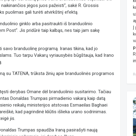
k
ai naikinančios jėgos juos pažeisti“, sakė R. Grossis
k
ks puolimas gali turėti atvirkštinį efektą.
u
a
anduolinio ginklo arba pasitraukti iš branduolinio
Į
lem Post“. Jis pridūrė taip kalbąs, nes taip jam sakę
k
v
p
 savo branduolinę programą. Iranas tikina, kad jo
R
ikslams. Tuo tarpu Vakarų vyriausybės būgštauja, kad Irano
i
ą.
imą su TATENA, trūksta žinių apie branduolinės programos
R
 tęsti derybas Omane dėl branduolinio susitarimo. Tačiau
identas Donaldas Trumpas pirmadienio vakarą kaip datą
 užsienio reikalų ministerijos atstovas Esmaeilas Baghaei
reiškė, kad pagrindinė kliūtis išlieka urano sodrinimas.
eigė jis.
Donaldas Trumpas spaudžia Iraną pasirašyti naują