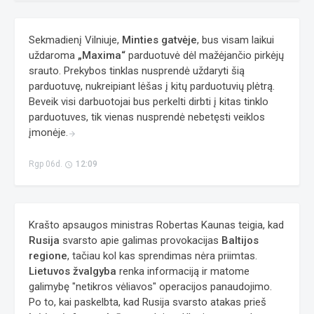
Sekmadienį Vilniuje,
Minties gatvėje
, bus visam laikui
uždaroma
„Maxima“
parduotuvė dėl mažėjančio pirkėjų
srauto. Prekybos tinklas nusprendė uždaryti šią
parduotuvę, nukreipiant lėšas į kitų parduotuvių plėtrą.
Beveik visi darbuotojai bus perkelti dirbti į kitas tinklo
parduotuves, tik vienas nusprendė nebetęsti veiklos
įmonėje.
arrow_forward
Rgp 06d.
12:09
access_time
Krašto apsaugos ministras Robertas Kaunas teigia, kad
Rusija
svarsto apie galimas provokacijas
Baltijos
regione
, tačiau kol kas sprendimas nėra priimtas.
Lietuvos žvalgyba
renka informaciją ir matome
galimybę "netikros vėliavos" operacijos panaudojimo.
Po to, kai paskelbta, kad Rusija svarsto atakas prieš