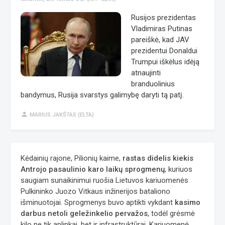
Rusijos prezidentas
Vladimiras Putinas
pareiškė, kad JAV
prezidentui Donaldui
Trumpui iškėlus idėją
atnaujinti
branduolinius
bandymus, Rusija svarstys galimybę daryti tą patį.
person
MARIUS JAKŠTAS (ELTA)
Kėdainių rajone, Pilionių kaime,
rastas didelis kiekis
Antrojo pasaulinio karo laikų sprogmenų
, kuriuos
saugiam sunaikinimui ruošia Lietuvos kariuomenės
Pulkininko Juozo Vitkaus inžinerijos bataliono
išminuotojai. Sprogmenys buvo aptikti vykdant
kasimo
darbus netoli geležinkelio pervažos
, todėl grėsmė
kilo ne tik aplinkai, bet ir infrastruktūrai. Kariuomenė