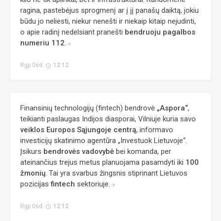
ragina, pastebėjus sprogmenį ar į jį panašų daiktą, jokiu
būdu jo neliesti, niekur nenešti ir niekaip kitaip nejudinti,
o apie radinį nedelsiant pranešti
bendruoju pagalbos
numeriu 112
.
arrow_forward
Rgp 06d.
12:12
access_time
Finansinių technologijų (fintech) bendrovė
„Aspora“
,
teikianti paslaugas Indijos diasporai, Vilniuje kuria savo
veiklos Europos Sąjungoje centrą
, informavo
investicijų skatinimo agentūra „Investuok Lietuvoje“.
Įsikurs
bendrovės vadovybė
bei komanda, per
ateinančius trejus metus planuojama pasamdyti iki
100
žmonių
. Tai yra svarbus žingsnis stiprinant Lietuvos
pozicijas
fintech
sektoriuje.
arrow_forward
Rgp 06d.
12:12
access_time