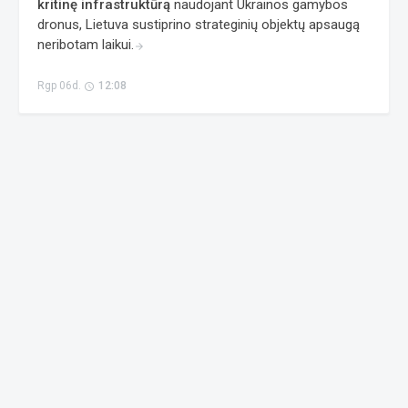
kritinę infrastruktūrą
naudojant Ukrainos gamybos
dronus, Lietuva sustiprino strateginių objektų apsaugą
neribotam laikui.
arrow_forward
Rgp 06d.
12:08
access_time