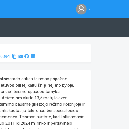
660394
content_copy
email
aliningrado srities teismas pripažino
ietuvos pilietį
kaltu
šnipinėjimo
byloje,
ranešė teismo spaudos tarnyba.
uteistajam
skirta 13,5 metų laisvės
tėmimo bausmė griežtojo režimo kolonijoje ir
onfiskuotas jo telefonas bei specialiosios
riemonės. Teismas nustatė, kad kaltinamasis
uo 2011 iki 2024 m. rinko ir perdavinėjo