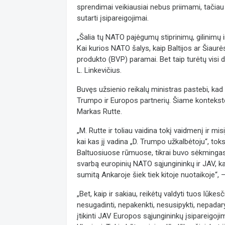
sprendimai veikiausiai nebus priimami, tačiau
sutarti įsipareigojimai.
„Šalia tų NATO pajėgumų stiprinimų, gilinimų i
Kai kurios NATO šalys, kaip Baltijos ar Šiaur
produkto (BVP) paramai. Bet taip turėtų visi da
L. Linkevičius.
Buvęs užsienio reikalų ministras pastebi, kad
Trumpo ir Europos partnerių. Šiame kontekste
Markas Rutte.
„M. Rutte ir toliau vaidina tokį vaidmenį ir mi
kai kas jį vadina „D. Trumpo užkalbėtoju“, tok
Baltuosiuose rūmuose, tikrai buvo sėkmingas (
svarbą europinių NATO sąjungininkų ir JAV, k
sumitą Ankaroje šiek tiek kitoje nuotaikoje“,
„Bet, kaip ir sakiau, reikėtų valdyti tuos lūke
nesugadinti, nepakenkti, nesusipykti, nepadary
įtikinti JAV Europos sąjungininkų įsipareigoj