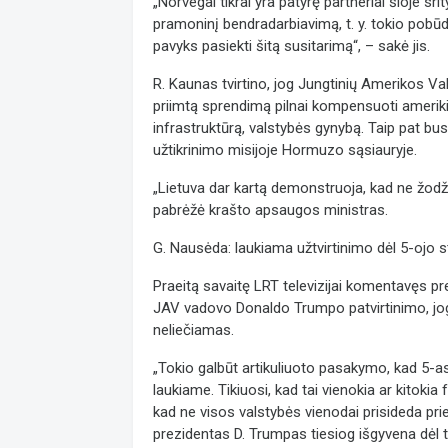
„Norvegai tikrai yra patyrę partneriai šioje srit
pramoninį bendradarbiavimą, t. y. tokio pobūd
pavyks pasiekti šitą susitarimą“, – sakė jis.
R. Kaunas tvirtino, jog Jungtinių Amerikos Va
priimtą sprendimą pilnai kompensuoti amerikie
infrastruktūrą, valstybės gynybą. Taip pat bu
užtikrinimo misijoje Hormuzo sąsiauryje.
„Lietuva dar kartą demonstruoja, kad ne žodž
pabrėžė krašto apsaugos ministras.
G. Nausėda: laukiama užtvirtinimo dėl 5-ojo s
Praeitą savaitę LRT televizijai komentavęs pr
JAV vadovo Donaldo Trumpo patvirtinimo, jog 
neliečiamas.
„Tokio galbūt artikuliuoto pasakymo, kad 5-as
laukiame. Tikiuosi, kad tai vienokia ar kitokia
kad ne visos valstybės vienodai prisideda pri
prezidentas D. Trumpas tiesiog išgyvena dėl 