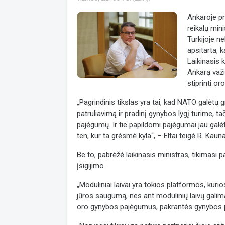
Ankaroje pr
reikalų min
Turkijoje n
apsitarta, 
Laikinasis 
Ankarą važi
stiprinti o
„Pagrindinis tikslas yra tai, kad NATO galėtų g
patruliavimą ir pradinį gynybos lygį turime, t
pajėgumų. Ir tie papildomi pajėgumai jau galėt
ten, kur ta grėsmė kyla“, – Eltai teigė R. Kaun
Be to, pabrėžė laikinasis ministras, tikimasi 
įsigijimo.
„Moduliniai laivai yra tokios platformos, kurio
jūros saugumą, nes ant modulinių laivų galima
oro gynybos pajėgumus, pakrantės gynybos p