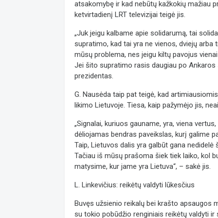
atsakomybę ir kad nebūtų kažkokių mažiau pris
ketvirtadienį LRT televizijai teigė jis.
„Juk jeigu kalbame apie solidarumą, tai solida
supratimo, kad tai yra ne vienos, dviejų arba t
mūsų problema, nes jeigu kiltų pavojus vienai
Jei šito supratimo rasis daugiau po Ankaros s
prezidentas.
G. Nausėda taip pat teigė, kad artimiausiomis
likimo Lietuvoje. Tiesa, kaip pažymėjo jis, neai
„Signalai, kuriuos gauname, yra, viena vertus,
dėliojamas bendras paveikslas, kurį galime pa
Taip, Lietuvos dalis yra galbūt gana nedidelė
Tačiau iš mūsų prašoma šiek tiek laiko, kol bu
matysime, kur jame yra Lietuva“, – sakė jis.
L. Linkevičius: reikėtų valdyti lūkesčius
Buvęs užsienio reikalų bei krašto apsaugos m
su tokio pobūdžio renginiais reikėtų valdyti i