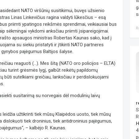
v
g
asidedant NATO viršūnių susitikimui, buvęs užsienio
s
istras Linas Linkevičius ragina valdyti lūkesčius – esą
ebus priimti ypatingos reikšmės sprendimai, veikiausiai bus
R
kaip sėkmingai vykdomi anksčiau priimti įsipareigojimai.
krašto apsaugos ministras Robertas Kaunas sako, kad į
uojama su siekiu pristatyti ir įtikinti NATO partneres
ro gynybos pajėgumus Baltijos šalyse.
reičiau reaguoti (...). Mes šitą (NATO oro policijos – ELTA)
ačiau turint grėsmės lygį, galbūt reikėtų papildomų
ų būti sutelkiami greičiau, lanksčiau ir perdislokuojami
as.
pasiekti susitarimą su norvegais dėl modulinių laivų
r
S
s leidžia užtikrinti tiek mūsų Klaipėdos uosto, tiek mūsų
R
 dislokuoti tiek droninius, tiek antidroninius pajėgumus,
H
ajėgumus“, – kalbėjo R. Kaunas.
4
p