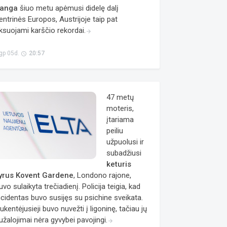
anga
šiuo metu apėmusi didelę dalį
entrinės Europos, Austrijoje taip pat
iksuojami karščio rekordai.
arrow_forward
gp 05d.
20:57
access_time
47 metų
moteris,
įtariama
peiliu
užpuolusi ir
subadžiusi
keturis
yrus
Kovent Gardene
, Londono rajone,
uvo sulaikyta trečiadienį. Policija teigia, kad
ncidentas buvo susijęs su psichine sveikata.
ukentėjusieji buvo nuvežti į ligoninę, tačiau jų
užalojimai nėra gyvybei pavojingi.
arrow_forward