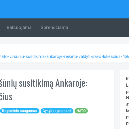
Balsuojama
Sprendžiama
ie-nato-virsuniu-susitikima-ankaroje-reiketu-valdyti-savo-lukescius-4
šūnių susitikimą Ankaroje:
K
L
p
čius
N
a
k
Regioninis saugumas
Gynybos pramonė
NATO
p
n