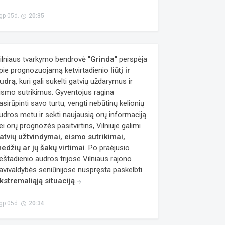
gp 05d.
20:35
access_time
ilniaus tvarkymo bendrovė
"Grinda"
perspėja
pie prognozuojamą ketvirtadienio
liūtį ir
udrą
, kuri gali sukelti gatvių uždarymus ir
ismo sutrikimus. Gyventojus ragina
asirūpinti savo turtu, vengti nebūtinų kelionių
udros metu ir sekti naujausią orų informaciją.
ei orų prognozės pasitvirtins, Vilniuje galimi
atvių užtvindymai, eismo sutrikimai,
edžių ar jų šakų virtimai
. Po praėjusio
eštadienio audros trijose Vilniaus rajono
avivaldybės seniūnijose nuspręsta paskelbti
kstremaliąją situaciją
.
arrow_forward
gp 05d.
20:34
access_time