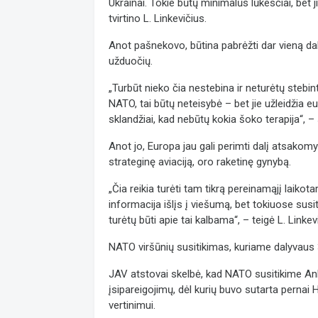
Ukrainai. Tokie būtų minimalūs lūkesčiai, bet 
tvirtino L. Linkevičius.
Anot pašnekovo, būtina pabrėžti dar vieną dal
užduočių.
„Turbūt nieko čia nestebina ir neturėtų stebinti
NATO, tai būtų neteisybė – bet jie užleidžia e
sklandžiai, kad nebūtų kokia šoko terapija“, – 
Anot jo, Europa jau gali perimti dalį atsakomyb
strateginę aviaciją, oro raketinę gynybą.
„Čia reikia turėti tam tikrą pereinamąjį laikotar
informacija išlįs į viešumą, bet tokiuose susit
turėtų būti apie tai kalbama“, – teigė L. Linkev
NATO viršūnių susitikimas, kuriame dalyvaus 3
JAV atstovai skelbė, kad NATO susitikime A
įsipareigojimų, dėl kurių buvo sutarta pernai
vertinimui.