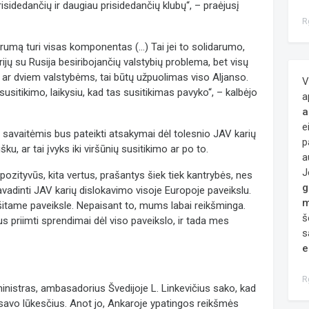
idedančių ir daugiau prisidedančių klubų“, – praėjusį
R
rumą turi visas komponentas (...) Tai jei to solidarumo,
rijų su Rusija besiribojančių valstybių problema, bet visų
 ar dviem valstybėms, tai būtų užpuolimas viso Aljanso.
V
usitikimo, laikysiu, kad tas susitikimas pavyko“, – kalbėjo
a
a
e
 savaitėmis bus pateikti atsakymai dėl tolesnio JAV karių
p
šku, ar tai įvyks iki viršūnių susitikimo ar po to.
a
J
 pozityvūs, kita vertus, prašantys šiek tiek kantrybės, nes
g
vadinti JAV karių dislokavimo visoje Europoje paveikslu.
m
 šitame paveiksle. Nepaisant to, mums labai reikšminga.
š
s priimti sprendimai dėl viso paveikslo, ir tada mes
s
e
R
inistras, ambasadorius Švedijoje L. Linkevičius sako, kad
r savo lūkesčius. Anot jo, Ankaroje ypatingos reikšmės