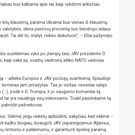
 labiau bus kalbama apie tai, kaip vykdomi anksčiau
r kitų klausimų, parama Ukrainai bus vienas iš klausimų.
ės valstybės, skiria pastovų procentą nuo bendrojo vidaus
ryti. Tai dėl to, matyt, reikės diskutuoti“, – Eltai pažymėjo
 šis susitikimas vyks po įtampų tarp JAV prezidento D.
, kaip sakė jis, svarbų vaidmenį atliko NATO vadovas
siją – atlieka Europos ir JAV pozicijų suartinimą. Spaudoje
s terminas jam prirašytas. Tas jo vizitas, neseniai vykęs
...), įrodė ir D. Trumpui, ir jo saugumo komandai tą
ad tai yra naudinga visų interesams. Todėl pasitinkame tą
 – pabrėžė pašnekovas.
sčius. Sėkmė, jeigu reikėtų apibūdinti, sakyčiau, kad sėkmė –
ti kažko blogiau, išsaugoti JAV įsipareigojimus Aljansui,
imų rimtumu ir patikimumu, ir garantuoti tęstinę paramą