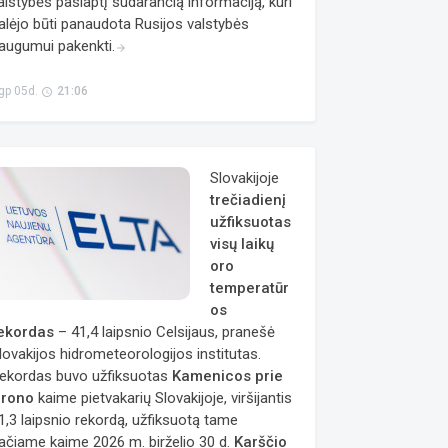
alstybės paslaptį sudarančią informaciją, kuri
alėjo būti panaudota Rusijos valstybės
augumui pakenkti.
arrow_forward
gp 05d.
21:06
access_time
Slovakijoje
trečiadienį
užfiksuotas
visų laikų
oro
temperatūr
os
ekordas
– 41,4 laipsnio Celsijaus, pranešė
lovakijos hidrometeorologijos institutas.
ekordas buvo užfiksuotas
Kamenicos prie
rono
kaime pietvakarių Slovakijoje, viršijantis
1,3 laipsnio rekordą, užfiksuotą tame
ačiame kaime 2026 m. birželio 30 d.
Karščio