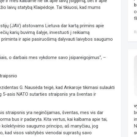
yje ir mes kalbame ne tik apie laivų įsigijimą, bet ir apie
b
žio laivų statybą Klaipėdoje. Tai tikiuosi, kad mums
c
f
lstijų (JAV) atstovams Lietuva dar kartą primins apie
čių karių buvimą šalyje, investuoti į reikiamą
R
s priminta ir apie pasiruošimą dalyvauti laivybos saugumo
iais, o darbais mes vykdome savo įsipareigojimus“, –
traipsnio
ezidentas G. Nausėda teigė, kad Ankaroje tikimasi sulaukti
5-asis NATO sutarties straipsnis yra šventas ir
v
is straipsnis yra neginčijamas, šventas, mes vis dar
b
 forma bus ir padaryta. Kita vertus, kai kalbama apie tai,
i
e kolektyvinio saugumo principo, aš manyčiau, jog
N
to, kad visos valstybės vienodai suprastų savo
s