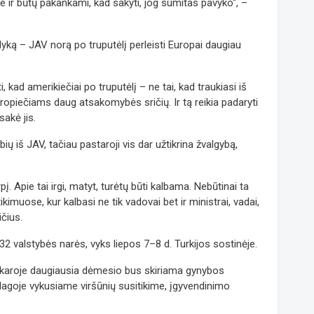
jie ir būtų pakankami, kad sakyti, jog sumitas pavyko“, –
yką – JAV norą po truputėlį perleisti Europai daugiau
, kad amerikiečiai po truputėlį – ne tai, kad traukiasi iš
uropiečiams daug atsakomybės sričių. Ir tą reikia padaryti
sakė jis.
ių iš JAV, tačiau pastaroji vis dar užtikrina žvalgybą,
pį. Apie tai irgi, matyt, turėtų būti kalbama. Nebūtinai ta
ikimuose, kur kalbasi ne tik vadovai bet ir ministrai, vadai,
ičius.
2 valstybės narės, vyks liepos 7–8 d. Turkijos sostinėje.
nkaroje daugiausia dėmesio bus skiriama gynybos
 Hagoje vykusiame viršūnių susitikime, įgyvendinimo