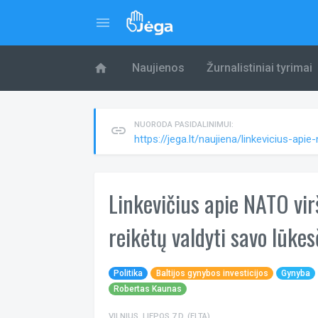
menu
home
Naujienos
Žurnalistiniai tyrimai
NUORODA PASIDALINIMUI:
link
https://jega.lt/naujiena/linkevicius-ap
Linkevičius apie NATO vir
reikėtų valdyti savo lūkes
Politika
Baltijos gynybos investicijos
Gynyba
Robertas Kaunas
VILNIUS, LIEPOS 7 D. (ELTA).