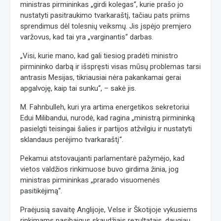
ministras pirmininkas „girdi kolegas“, kurie prašo jo
nustatyti pasitraukimo tvarkaraštį, tačiau pats priims
sprendimus dėl tolesnių veiksmų. Jis įspėjo premjero
varžovus, kad tai yra „varginantis“ darbas.
„Visi, kurie mano, kad gali tiesiog pradėti ministro
pirmininko darbą ir išspręsti visas mūsų problemas tarsi
antrasis Mesijas, tikriausiai nėra pakankamai gerai
apgalvoję, kaip tai sunku“, – sakė jis.
M. Fahnbulleh, kuri yra artima energetikos sekretoriui
Edui Milibandui, nurodė, kad ragina „ministrą pirmininką
pasielgti teisingai šalies ir partijos atžvilgiu ir nustatyti
sklandaus perėjimo tvarkaraštį“.
Pekamui atstovaujanti parlamentarė pažymėjo, kad
vietos valdžios rinkimuose buvo girdima žinia, jog
ministras pirmininkas „prarado visuomenės
pasitikėjimą“.
Praėjusią savaitę Anglijoje, Velse ir Škotijoje vykusiems
rinkimams pasibaigus skaudžiais rezultatais, daugiau