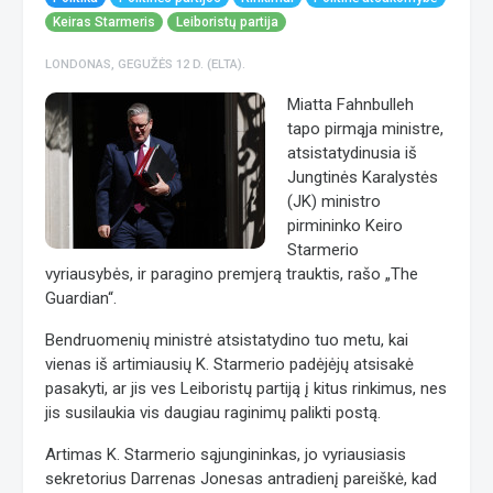
Keiras Starmeris
Leiboristų partija
LONDONAS, GEGUŽĖS 12 D. (ELTA).
Miatta Fahnbulleh
tapo pirmąja ministre,
atsistatydinusia iš
Jungtinės Karalystės
(JK) ministro
pirmininko Keiro
Starmerio
vyriausybės, ir paragino premjerą trauktis, rašo „The
Guardian“.
Bendruomenių ministrė atsistatydino tuo metu, kai
vienas iš artimiausių K. Starmerio padėjėjų atsisakė
pasakyti, ar jis ves Leiboristų partiją į kitus rinkimus, nes
jis susilaukia vis daugiau raginimų palikti postą.
Artimas K. Starmerio sąjungininkas, jo vyriausiasis
sekretorius Darrenas Jonesas antradienį pareiškė, kad