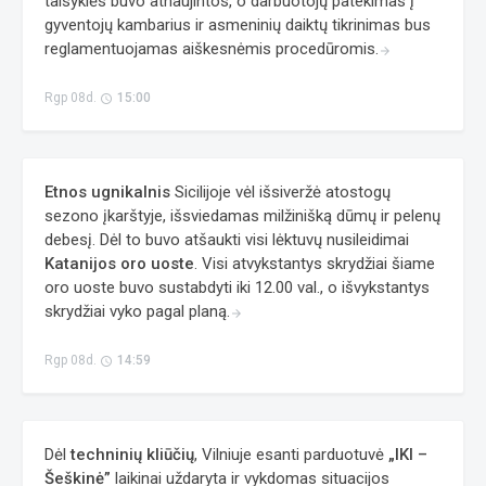
taisyklės buvo atnaujintos, o darbuotojų patekimas į
gyventojų kambarius ir asmeninių daiktų tikrinimas bus
reglamentuojamas aiškesnėmis procedūromis.
arrow_forward
Rgp 08d.
15:00
access_time
Etnos ugnikalnis
Sicilijoje vėl išsiveržė atostogų
sezono įkarštyje, išsviedamas milžinišką dūmų ir pelenų
debesį. Dėl to buvo atšaukti visi lėktuvų nusileidimai
Katanijos oro uoste
. Visi atvykstantys skrydžiai šiame
oro uoste buvo sustabdyti iki 12.00 val., o išvykstantys
skrydžiai vyko pagal planą.
arrow_forward
Rgp 08d.
14:59
access_time
Dėl
techninių kliūčių
, Vilniuje esanti parduotuvė
„IKI –
Šeškinė”
laikinai uždaryta ir vykdomas situacijos