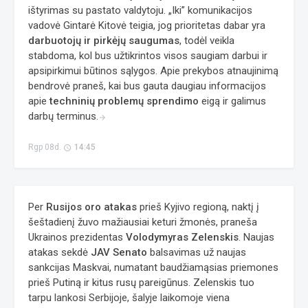
ištyrimas su pastato valdytoju. „Iki” komunikacijos
vadovė Gintarė Kitovė teigia, jog prioritetas dabar yra
darbuotojų ir pirkėjų saugumas
, todėl veikla
stabdoma, kol bus užtikrintos visos saugiam darbui ir
apsipirkimui būtinos sąlygos. Apie prekybos atnaujinimą
bendrovė praneš, kai bus gauta daugiau informacijos
apie
techninių problemų sprendimo
eigą ir galimus
darbų terminus.
arrow_forward
Rgp 08d.
14:45
access_time
Per
Rusijos oro atakas
prieš Kyjivo regioną, naktį į
šeštadienį žuvo mažiausiai keturi žmonės, praneša
Ukrainos prezidentas
Volodymyras Zelenskis
. Naujas
atakas sekdė
JAV Senato
balsavimas už naujas
sankcijas Maskvai, numatant baudžiamąsias priemones
prieš Putiną ir kitus rusų pareigūnus. Zelenskis tuo
tarpu lankosi Serbijoje, šalyje laikomoje viena