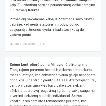
kaip 70 Leiboristų partijos parlamentarų viešai paragino
K. Starmerį trauktis.
Pirmadienį sakydamas kalbą, K. Starmeris savo ruožtu
pabrėžė, kad neatsistatydins ir įrodys, jog juo
abejojantys žmonės klysta, ir kad stos į kovą dėl
vadovo posto.
person
LINA LINKEVIČIŪTĖ (ELTA)
Seimo kontrolierė Jolita Miliuvienė
atliko tyrimą
Trakų rajono paramos šeimai ir vaikams centre, kurio
metu nustatyta, kad ankstesnė tvarka galėjo nepagrįstai
riboti
krizių centro gyventojų teises
. Atsižvelgiant į tai,
centro
vidaus taisyklės
buvo pakeistos siekiant
užtikrinti operatyvų reagavimą į grėsmę vaikų saugumui
ir vertinti kiekvieną situaciją individualiai.
Seimo
kontrolierės
pateiktos rekomendacijos lėmė, kad