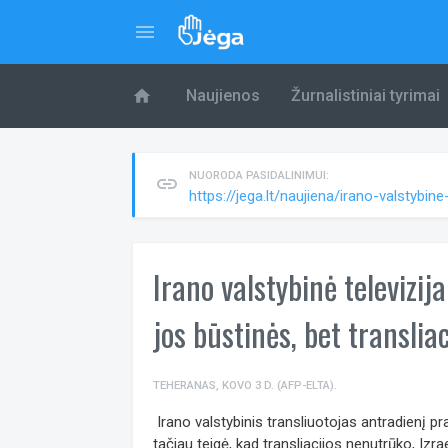
menu
home
Naujienos
Žurnalistiniai tyrimai
NUORODA PASIDALINIMUI:
link
https://jega.lt/naujiena/irano-valstybi
Irano valstybinė televizi
jos būstinės, bet translia
TEHERANAS, KOVO 3 D. (AFP-ELTA).
Irano valstybinis transliuotojas antradienį 
tačiau teigė, kad transliacijos nenutrūko, Izr