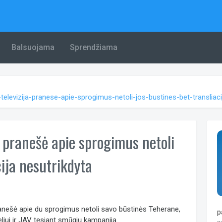
Balsuojama
Sprendžiama
ne-televizija-pranese-apie-sprogimus-netoli-jos-bustines-bet-translia
ja pranešė apie sprogimus netoli
cija nesutrikdyta
pranešė apie du sprogimus netoli savo būstinės Teherane,
p
aeliui ir JAV tęsiant smūgių kampaniją.