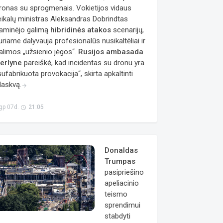
ronas su sprogmenais. Vokietijos vidaus
eikalų ministras Aleksandras Dobrindtas
aminėjo galimą
hibridinės atakos
scenarijų,
uriame dalyvauja profesionalūs nusikaltėliai ir
alimos „užsienio jėgos“.
Rusijos ambasada
erlyne
pareiškė, kad incidentas su dronu yra
sufabrikuota provokacija“, skirta apkaltinti
askvą.
arrow_forward
gp 07d.
21:05
access_time
Donaldas
Trumpas
pasipriešino
apeliacinio
teismo
sprendimui
stabdyti