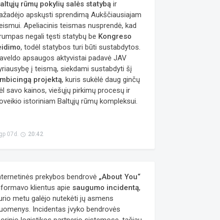
altųjų rūmų pokylių salės statybą
ir
ažadėjo apskųsti sprendimą Aukščiausiajam
eismui. Apeliacinis teismas nusprendė, kad
rumpas negali tęsti statybų be
Kongreso
eidimo
, todėl statybos turi būti sustabdytos.
aveldo apsaugos aktyvistai padavė JAV
yriausybę į teismą, siekdami sustabdyti šį
mbicingą projektą
, kuris sukėlė daug ginčų
ėl savo kainos, viešųjų pirkimų procesų ir
oveikio istoriniam Baltųjų rūmų kompleksui.
ard
gp 07d.
20:42
access_time
nternetinės prekybos bendrovė
„About You“
nformavo klientus apie
saugumo incidentą
,
urio metu galėjo nutekėti jų asmens
uomenys. Incidentas įvyko bendrovės