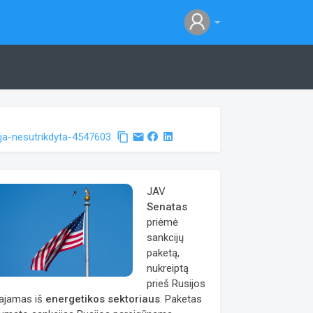
cija-nesutrikdyta-4547603
content_copy
email
JAV
Senatas
priėmė
sankcijų
paketą,
nukreiptą
prieš Rusijos
ajamas iš
energetikos sektoriaus
. Paketas