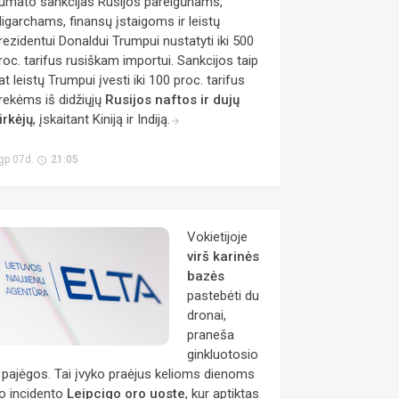
umato sankcijas Rusijos pareigūnams,
ligarchams, finansų įstaigoms ir leistų
rezidentui Donaldui Trumpui nustatyti iki 500
roc. tarifus rusiškam importui. Sankcijos taip
at leistų Trumpui įvesti iki 100 proc. tarifus
rekėms iš didžiųjų
Rusijos naftos ir dujų
irkėjų
, įskaitant Kiniją ir Indiją.
arrow_forward
gp 07d.
21:05
access_time
Vokietijoje
virš karinės
bazės
pastebėti du
dronai,
praneša
ginkluotosio
 pajėgos. Tai įvyko praėjus kelioms dienoms
o incidento
Leipcigo oro uoste
, kur aptiktas