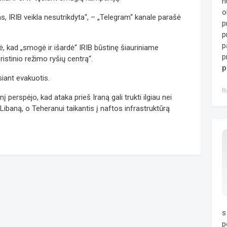
n
o
s, IRIB veikla nesutrikdyta“, – „Telegram“ kanale parašė
p
p
p
ė, kad „smogė ir išardė“ IRIB būstinę šiauriniame
p
ristinio režimo ryšių centrą“.
p
siant evakuotis.
R
erspėjo, kad ataka prieš Iraną gali trukti ilgiau nei
Libaną, o Teheranui taikantis į naftos infrastruktūrą
s
p