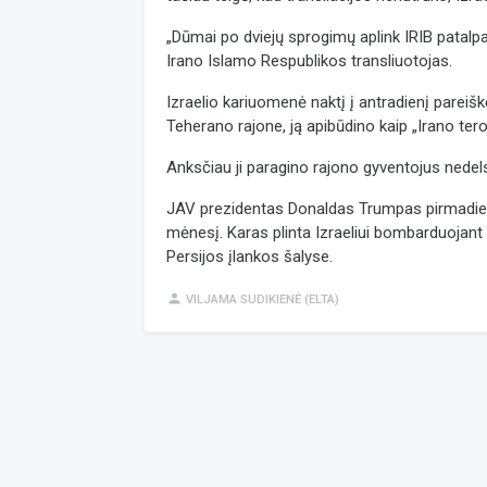
„Dūmai po dviejų sprogimų aplink IRIB patalpa
Irano Islamo Respublikos transliuotojas.
Izraelio kariuomenė naktį į antradienį pareišk
Teherano rajone, ją apibūdino kaip „Irano tero
Anksčiau ji paragino rajono gyventojus nedel
JAV prezidentas Donaldas Trumpas pirmadienį p
mėnesį. Karas plinta Izraeliui bombarduojant 
Persijos įlankos šalyse.
person
VILJAMA SUDIKIENĖ (ELTA)