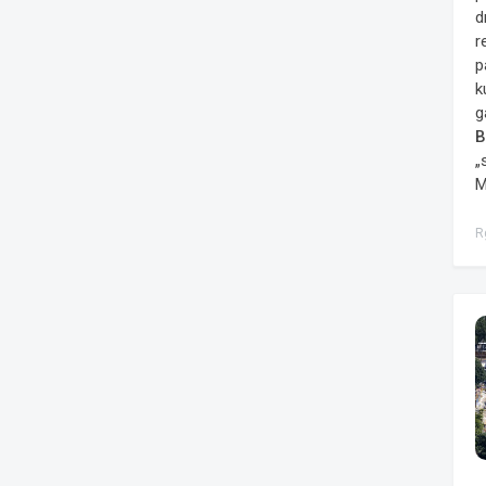
d
r
p
k
g
B
„
M
R