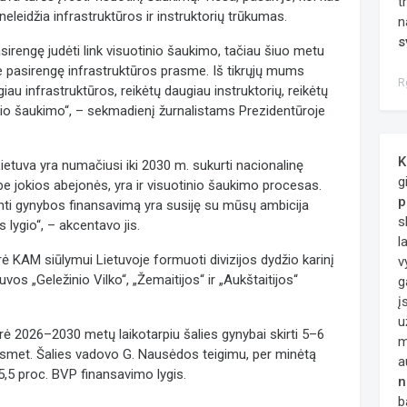
t
neleidžia infrastruktūros ir instruktorių trūkumas.
n
s
irengę judėti link visuotinio šaukimo, tačiau šiuo metu
 pasirengę infrastruktūros prasme. Iš tikrųjų mums
R
iau infrastruktūros, reikėtų daugiau instruktorių, reikėtų
nio šaukimo“, – sekmadienį žurnalistams Prezidentūroje
K
Lietuva yra numačiusi iki 2030 m. sukurti nacionalinę
g
, be jokios abejonės, yra ir visuotinio šaukimo procesas.
p
nti gynybos finansavimą yra susiję su mūsų ambicija
s
s lygio“, – akcentavo jis.
l
 KAM siūlymui Lietuvoje formuoti divizijos dydžio karinį
v
uvos „Geležinio Vilko“, „Žemaitijos“ ir „Aukštaitijos“
g
į
u
ė 2026–2030 metų laikotarpiu šalies gynybai skirti 5–6
m
smet. Šalies vadovo G. Nausėdos teigimu, per minėtą
a
 5,5 proc. BVP finansavimo lygis.
n
b