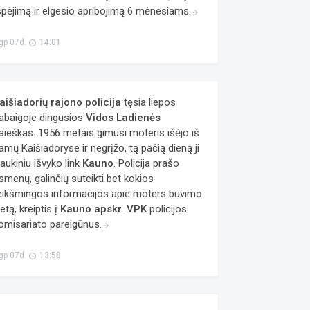
spėjimą ir elgesio apribojimą 6 mėnesiams.
arrow_forward
gp 07d.
14:01
access_time
aišiadorių rajono policija
tęsia liepos
abaigoje dingusios
Vidos Ladienės
aieškas. 1956 metais gimusi moteris išėjo iš
amų Kaišiadoryse ir negrįžo, tą pačią dieną ji
raukiniu išvyko link
Kauno
. Policija prašo
smenų, galinčių suteikti bet kokios
eikšmingos informacijos apie moters buvimo
ietą, kreiptis į
Kauno apskr. VPK
policijos
omisariato pareigūnus.
arrow_forward
gp 07d.
13:58
access_time