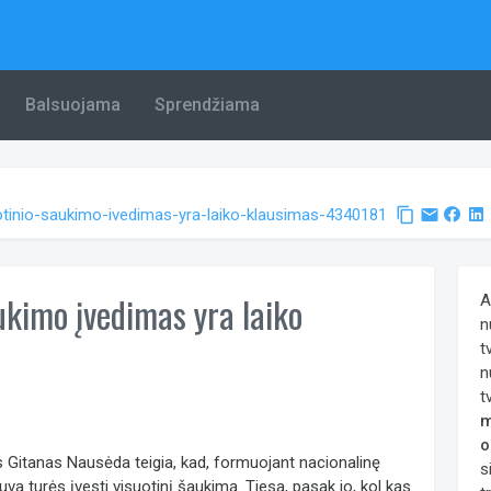
Balsuojama
Sprendžiama
uotinio-saukimo-ivedimas-yra-laiko-klausimas-4340181
content_copy
email
ukimo įvedimas yra laiko
A
n
t
n
t
m
o
 Gitanas Nausėda teigia, kad, formuojant nacionalinę
s
etuva turės įvesti visuotinį šaukimą. Tiesa, pasak jo, kol kas