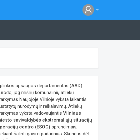
plinkos apsaugos departamentas (
AAD
)
urodo, jog mišrių komunalinių atliekų
varkymas Naujojoje Vilnioje vyksta laikantis
ustatytų nurodymų ir reikalavimų. Atliekų
varkymas vyksta vadovaujantis
Vilniaus
iesto savivaldybės ekstremaliųjų situacijų
peracijų centro (ESOC)
sprendimais,
iekiant šalinti gaisro padarinius. Skundus dėl