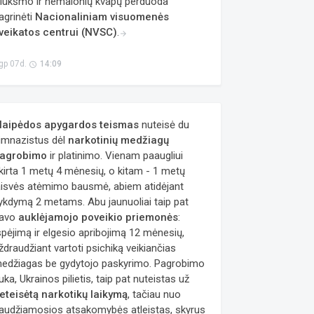
riukšmo ir nemalonių kvapų perduoda
agrinėti
Nacionaliniam visuomenės
veikatos centrui (NVSC)
.
arrow_forward
gp 07d.
14:09
access_time
laipėdos apygardos teismas
nuteisė du
imnazistus dėl
narkotinių medžiagų
agrobimo
ir platinimo. Vienam paaugliui
kirta 1 metų 4 mėnesių, o kitam - 1 metų
aisvės atėmimo bausmė, abiem atidėjant
ykdymą 2 metams. Abu jaunuoliai taip pat
avo
auklėjamojo poveikio priemonės
:
spėjimą ir elgesio apribojimą 12 mėnesių,
ždraudžiant vartoti psichiką veikiančias
edžiagas be gydytojo paskyrimo. Pagrobimo
uka, Ukrainos pilietis, taip pat nuteistas už
eteisėtą narkotikų laikymą
, tačiau nuo
audžiamosios atsakomybės atleistas, skyrus