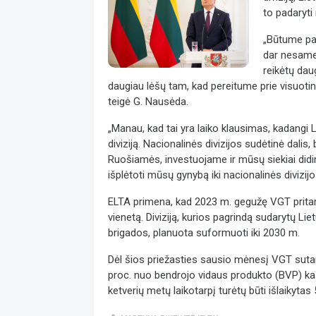
to padaryti 
„Būtume pas
dar nesame
reikėtų daug
daugiau lėšų tam, kad pereitume prie visuoti
teigė G. Nausėda.
„Manau, kad tai yra laiko klausimas, kadangi 
diviziją. Nacionalinės divizijos sudėtinė dalis
Ruošiamės, investuojame ir mūsų siekiai didi
išplėtoti mūsų gynybą iki nacionalinės divizijo
ELTA primena, kad 2023 m. gegužę VGT pritarė
vienetą. Diviziją, kurios pagrindą sudarytų Liet
brigados, planuota suformuoti iki 2030 m.
Dėl šios priežasties sausio mėnesį VGT sutar
proc. nuo bendrojo vidaus produkto (BVP) ka
ketverių metų laikotarpį turėtų būti išlaikytas