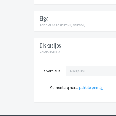
Eiga
RODOMI 10 PASKUTINIŲ VEIKSMŲ
Diskusijos
KOMENTARŲ: 0
Svarbiausi
Naujausi
Komentarų nėra,
palikite pirmąjį!