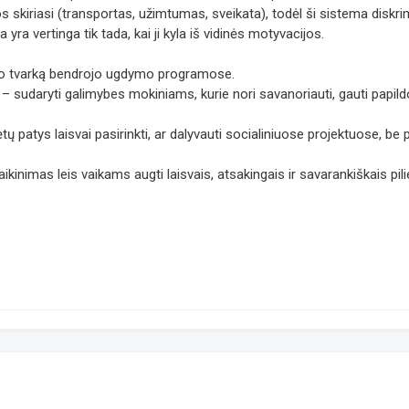
skiriasi (transportas, užimtumas, sveikata), todėl ši sistema diskrim
 yra vertinga tik tada, kai ji kyla iš vidinės motyvacijos.
kimo tvarką bendrojo ugdymo programose.
mą – sudaryti galimybes mokiniams, kurie nori savanoriauti, gauti pap
ėtų patys laisvai pasirinkti, ar dalyvauti socialiniuose projektuose, be
inimas leis vaikams augti laisvais, atsakingais ir savarankiškais pilie