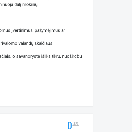
inuoja dalį mokinių.
ildomus įvertinimus, pažymėjimus ar
 privalomo valandų skaičiaus.
čiais, o savanorystė išliks tikru, nuoširdžiu
0
people