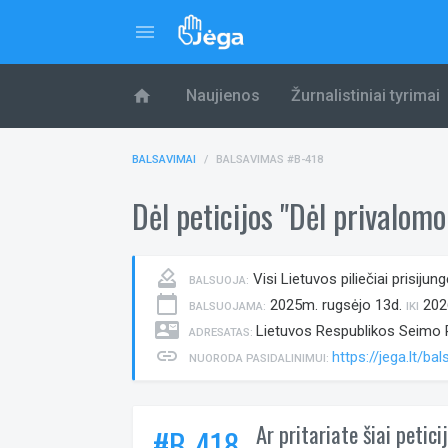
menu
home
Naujienos
Žurnalistiniai tyrimai
BALSAVIMAI
BALSAVIMAS #B-418
Dėl peticijos "Dėl privalom
how_to_vote
Visi Lietuvos piliečiai prisijun
BALSUOJA:
calendar_today
2025m. rugsėjo 13d.
2026
BALSUOJAMA:
IKI
contact_mail
Lietuvos Respublikos Seimo Pe
ADRESATAS:
link
https://jega.lt/b
NUORODA PASIDALINIMUI:
Ar pritariate šiai petici
#B-418