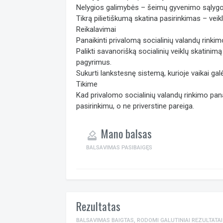
Nelygios galimybės – šeimų gyvenimo sąlygos 
Tikrą pilietiškumą skatina pasirinkimas – veikla
Reikalavimai
Panaikinti privalomą socialinių valandų rin
Palikti savanorišką socialinių veiklų skatini
pagyrimus.
Sukurti lankstesnę sistemą, kurioje vaikai gal
Tikime
Kad privalomo socialinių valandų rinkimo panaik
pasirinkimu, o ne priverstine pareiga.
Mano balsas
how_to_vote
BALSAVIMAS PASIBAIGĘS
Rezultatas
BALSAVIMAS BAIGTAS, RODOMI GALUTINIAI REZULTATAI