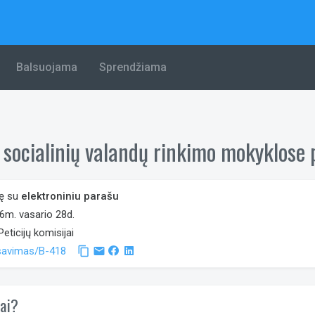
Balsuojama
Sprendžiama
o socialinių valandų rinkimo mokyklose
gę su
elektroniniu parašu
m. vasario 28d.
ticijų komisijai
alsavimas/B-418
content_copy
email
jai?