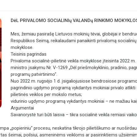
DėL PRIVALOMO SOCIALINIų VALANDų RINKIMO MOKYKLO
Mes, žemiau pasirašę Lietuvos mokinių tėvai, globėjai ir bendru
Respublikos Seimą, reikalaudami panaikinti privalomą socialin
mokyklose.
Teisinis pagrindas
Privaloma socialinė-pilietinė veikla mokyklose įteisinta 2022 m.
ministro įsakymu Nr. V-1269 „Dėl priešmokyklinio, pradinio, pagr
programų patvirtinimo“.
Nuo 2022 m. rugsėjo 1 d. įsigaliojusiose bendrosiose program
pagrindinio ugdymo programą vykdantys mokiniai privalo atlikti
pilietinės veiklos per mokslo metus;
vidurinio ugdymo programą vykdantys mokiniai – ne mažiau kai
Argumentai
Savanorystė turi būti laisva – tikra socialinė veikla remiasi vaik
pa „popieriniu“ procesu, neskatina tikrojo pilietiškumo ar nuoširdau
irtas šeimai, poilsiui, asmeninėms veikloms ar pasirinktiems užsiėm