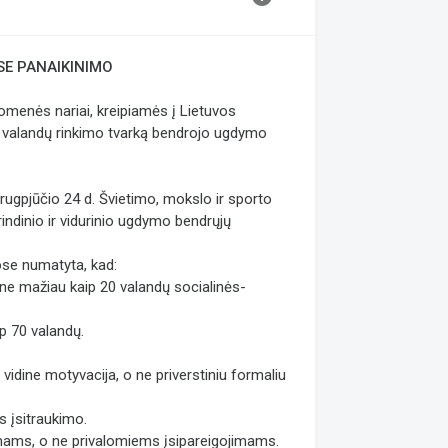
SE PANAIKINIMO
omenės nariai, kreipiamės į Lietuvos
ių valandų rinkimo tvarką bendrojo ugdymo
 rugpjūčio 24 d. Švietimo, mokslo ir sporto
indinio ir vidurinio ugdymo bendrųjų
ose numatyta, kad:
 ne mažiau kaip 20 valandų socialinės-
p 70 valandų.
o vidine motyvacija, o ne priverstiniu formaliu
s įsitraukimo.
imams, o ne privalomiems įsipareigojimams.