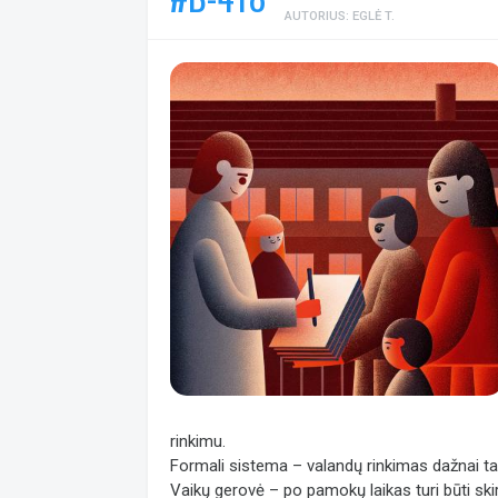
AUTORIUS: EGLĖ T.
rinkimu.
Formali sistema – valandų rinkimas dažnai tam
Vaikų gerovė – po pamokų laikas turi būti sk