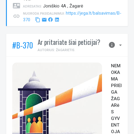
contact_mail
Joniškio 4A , Žagarė
ADRESATAS:
https://jega.lt/balsavimas/B-
NUORODA PASIDALINIMUI:
link
370
content_copy
email
Ar pritariate šiai peticijai?
#B-370
info
AUTORIUS: ŽAGARIETIS.
NEM
OKA
MA
PRIEI
GA
ŽAG
ARė
S
GYV
ENT
OJA