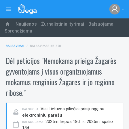
menu
home
Naujienos
Žurnalistiniai tyrimai
Balsuojama
Sprendžiama
BALSAVIMAI
BALSAVIMAS #B-370
Dėl peticijos "Nemokama prieiga Žagarės
gyventojams į visus organizuojamus
mokamus renginius Žagares ir jo regiono
ribose."
Visi Lietuvos piliečiai prisijungę su
BALSUOJA:
how_to_vote
elektroniniu parašu
2025m. liepos 18d.
2025m. spalio
BALSUOJAMA:
IKI
calendar_today
18d.