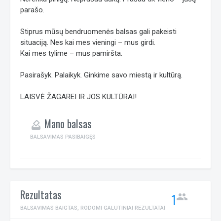
parašo.
Stiprus mūsų bendruomenės balsas gali pakeisti
situaciją. Nes kai mes vieningi – mus girdi.
Kai mes tylime – mus pamiršta.
Pasirašyk. Palaikyk. Ginkime savo miestą ir kultūrą.
LAISVĖ ŽAGAREI IR JOS KULTŪRAI!
Mano balsas
how_to_vote
BALSAVIMAS PASIBAIGĘS
Rezultatas
1
people
BALSAVIMAS BAIGTAS, RODOMI GALUTINIAI REZULTATAI