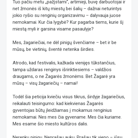
Tuo pačiu metu „pažįstami“, artimieji, buvę darbuotojai ir
net žmonės iš kitų miestų bei šalių – dažnai neturintys
jokio ryšio su renginių organizavimu – dalyvauja juose
nemokamai. Kur čia lygybė? Kur pagarba tiems, kurie šį
miestą myli ir garsina visame pasaulyje?
Mes, žagariečiai, ne dėl pinigų švenčiame – bet ir be
mūsų, be vietinių, šventė netenka širdies.
Atrodo, kad festivalis, kažkada vienijęs tūkstančius,
tampa uždaras renginys išrinktiesiems – valdžios
draugams, o ne Žagarės žmonėms. Bet Žagarė yra
mūsų – visų žagariečių – namai!
Todėl šia peticija kviečiu visus tikrus, širdyje žagariečius,
reikalauti teisingumo: kad kiekvienas Žagarės
gyventojas būtų įleidžiamas į mokamus renginius
nemokamai. Nes mes čia gyvename. Mes čia kuriame.
Mes esame šio miesto kultūros dalis.
Nerenku pinigų. Neprašau aukų. Prašau tik vieno – jūsų