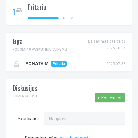
Pritariu
1
people
100.0%
Eiga
Balsavimas pasibaigė
2025-10-18
RODOMI 10 PASKUTINIŲ VEIKSMŲ
how_to_vote
SONATA M.
Pritariu
2025-07-22
Diskusijos
KOMENTARŲ: 0
+
Komentuoti
Svarbiausi
Naujausi