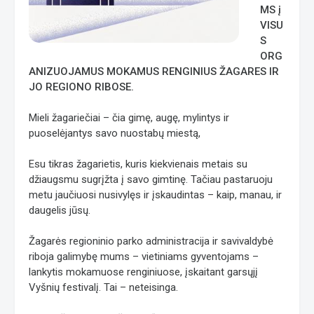
MS į
VISU
S
ORG
ANIZUOJAMUS MOKAMUS RENGINIUS ŽAGARES IR
JO REGIONO RIBOSE.
Mieli žagariečiai – čia gimę, augę, mylintys ir
puoselėjantys savo nuostabų miestą,
Esu tikras žagarietis, kuris kiekvienais metais su
džiaugsmu sugrįžta į savo gimtinę. Tačiau pastaruoju
metu jaučiuosi nusivylęs ir įskaudintas – kaip, manau, ir
daugelis jūsų.
Žagarės regioninio parko administracija ir savivaldybė
riboja galimybę mums – vietiniams gyventojams –
lankytis mokamuose renginiuose, įskaitant garsųjį
Vyšnių festivalį. Tai – neteisinga.